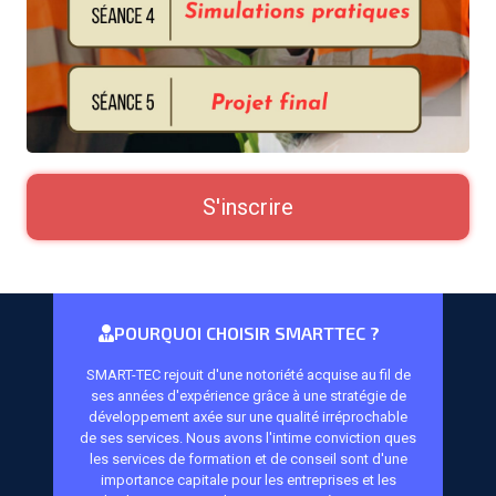
S'inscrire
POURQUOI CHOISIR SMARTTEC ?
SMART-TEC rejouit d'une notoriété acquise au fil de
ses années d'expérience grâce à une stratégie de
développement axée sur une qualité irréprochable
de ses services. Nous avons l'intime conviction ques
les services de formation et de conseil sont d'une
importance capitale pour les entreprises et les