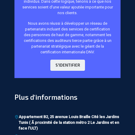
individus. Dans cette logique, tenons à ce que nos
services soient d'une valeur ajoutée importante pour
nos clients.
Nous avons réussi à développer un réseau de
partenariats incluant des services de certification
des personnes de haut de gamme, notamment les
certifications des auditeurs tierce partie grâce à un
partenariat stratégique avec le géant de la
certification internationale DNV.
S'IDENTIFIER
Plus d'informations
Appartement B2, 25 avenue Louis Braille Cité les Jardins
Tunis ( Ã proximité de la station métro 2 Le Jardins et en
face l'ULT)